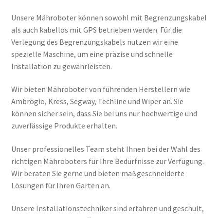
öffnen
Unsere Mähroboter können sowohl mit Begrenzungskabel
Mähroboter Installation
als auch kabellos mit GPS betrieben werden. Für die
Verlegung des Begrenzungskabels nutzen wir eine
Service Wartung Reparatur
spezielle Maschine, um eine präzise und schnelle
Installation zu gewährleisten.
Reparatur Hinweis
Wir bieten Mähroboter von führenden Herstellern wie
Ambrogio Ersatzteillisten
Ambrogio, Kress, Segway, Techline und Wiper an. Sie
können sicher sein, dass Sie bei uns nur hochwertige und
Unterm
Mein Konto
zuverlässige Produkte erhalten.
öffnen
Unser professionelles Team steht Ihnen bei der Wahl des
richtigen Mähroboters für Ihre Bedürfnisse zur Verfügung.
Wir beraten Sie gerne und bieten maßgeschneiderte
Lösungen für Ihren Garten an.
Unsere Installationstechniker sind erfahren und geschult,