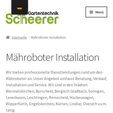
Zur
Zum
Menü
Navigation
Inhalt
springen
springen
Home
Startseite
Mähroboter Installation
Angebote
Mähroboter Installation
Neuheiten 2026
Unterm
Mähroboter
Wir bieten professionelle Dienstleistungen rund um den
öffnen
Mähroboter an. Unser Angebot umfasst Beratung, Verkauf,
Gebraucht- u. Vorführgeräte
Installation und Service. Wir sind in den Städten
Wermelskirchen, Burscheid, Bergisch Gladbach, Solingen,
Unterm
Mähroboter Zubehör Ersatzteile
Leverkusen, Leichlingen, Remscheid, Hückeswagen,
öffnen
Wipperfürth, Engelskirchen, Kürten, Lindlar, Overath u.v.m.
Unterm
tätig.
Installation Service Reparatur