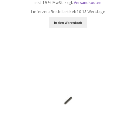
inkl. 19 % MwSt.
zzgl.
Versandkosten
Lieferzeit:
Bestellartikel: 10-15 Werktage
L30
In den Warenkorb
L32
L35
4.0 Basic
4.0 Elite
4.36
QUAD/CUBE
L50 / L60