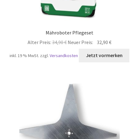
Mähroboter Pflegeset
Ursprünglicher
Aktueller
Alter Preis:
34,90
€
Neuer Preis:
32,90
€
Preis
Preis
inkl. 19 % MwSt.
zzgl.
Versandkosten
war:
ist:
34,90 €
32,90 €.