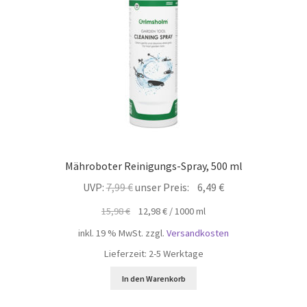
Mähroboter Reinigungs-Spray, 500 ml
Ursprünglicher
Aktueller
UVP:
7,99
€
unser Preis:
6,49
€
Preis
Preis
15,98
€
12,98
€
/
1000
ml
war:
ist:
inkl. 19 % MwSt.
zzgl.
Versandkosten
7,99 €
6,49 €.
Lieferzeit:
2-5 Werktage
In den Warenkorb