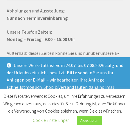
Abholungen und Ausstellung:
Nur nach Terminvereinbarung
Unsere Telefon Zeiten:
Montag – Fr
eitag: 9:00 – 15:00
Uhr
Außerhalb dieser Zeiten könne Sie uns nur über unsere E-
Mail Adresse erreichen.
Unsere Werkstatt ist vom 24.07. bis 07.08.2026 aufgrund
der Urlaubszeit nicht besetzt. Bitte senden Sie uns Ihr
Anliegen per E-Mail – wir bearbeiten Ihre Anfrage
schnellstmöglich. Shop & Versand laufen ganz normal
weiter.
Diese Website verwendet Cookies, um Ihre Erfahrungen zu verbessern.
©
Scheerer GmbH 2026
•
AGB
•
Datenschutzerklärung
•
Ausblenden
Wir gehen davon aus, dass dies für Sie in Ordnung ist, aber Sie können
Entsorgungs- und Umweltbestimmungen
•
Impressum
•
die Verwendung von Cookies ablehnen, wenn Sie dies wünschen.
Widerrufsbelehrung
0
Cookie Einstellungen
Akzeptieren
Suche
Suche