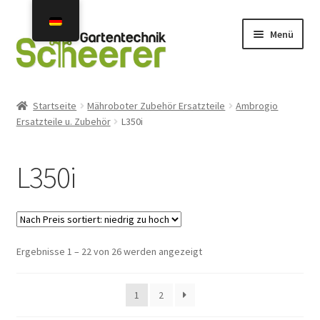
Zur
Zum
Menü
Navigation
Inhalt
springen
springen
Home
Startseite
Mähroboter Zubehör Ersatzteile
Ambrogio
Ersatzteile u. Zubehör
L350i
Angebote
Neuheiten 2026
L350i
Unterm
Mähroboter
öffnen
Gebraucht- u. Vorführgeräte
Nach
Ergebnisse 1 – 22 von 26 werden angezeigt
Preis
Unterm
Mähroboter Zubehör Ersatzteile
sortiert:
öffnen
1
2
aufsteigend
Unterm
Installations-Kits, Begrenzungskabel,