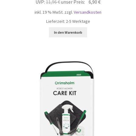
Ursprünglicher
Aktueller
UVP:
11,96
€
unser Preis:
6,90
€
Preis
Preis
inkl. 19 % MwSt.
zzgl.
Versandkosten
war:
ist:
Lieferzeit:
2-5 Werktage
11,96 €
6,90 €.
In den Warenkorb