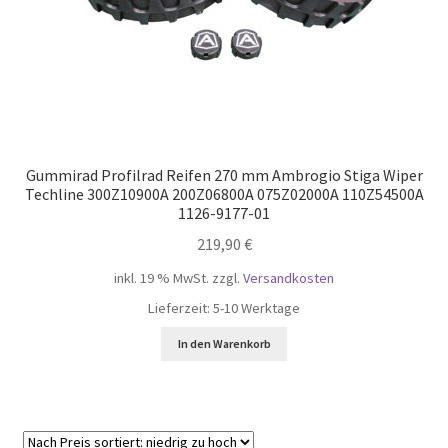
Gummirad Profilrad Reifen 270 mm Ambrogio Stiga Wiper
Techline 300Z10900A 200Z06800A 075Z02000A 110Z54500A
1126-9177-01
219,90
€
inkl. 19 % MwSt.
zzgl.
Versandkosten
Lieferzeit:
5-10 Werktage
In den Warenkorb