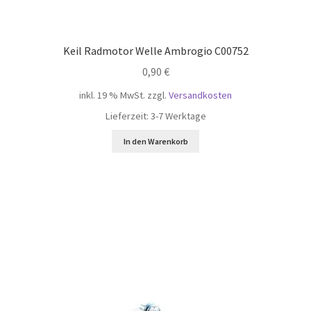
L85
Keil Radmotor Welle Ambrogio C00752
L200 – L210
0,90
€
L200R
inkl. 19 % MwSt.
zzgl.
Versandkosten
Lieferzeit:
3-7 Werktage
L250 – L250i
In den Warenkorb
L300R
L350i
L400 – L400i
Kress Ersatzteile u. Zubehör
Segway Navimow Zubehör Ersatzteile