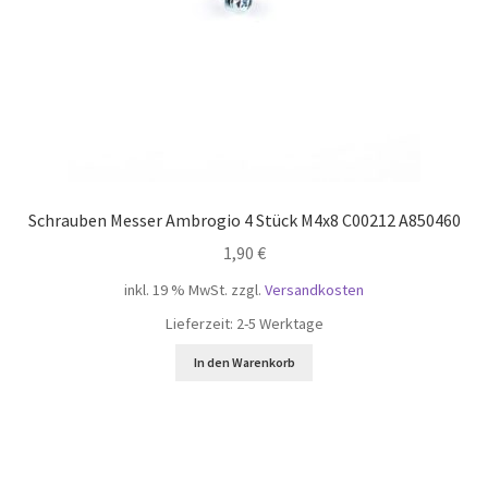
Sunseeker Ersatzteile u. Zubehör
Stiga Ersatzteile u. Zubehör
Wiper Ersatzteile u. Zubehör
Schrauben Messer Ambrogio 4 Stück M4x8 C00212 A850460
Unterm
Installation Service Reparatur
öffnen
1,90
€
Unterm
Mein Konto
inkl. 19 % MwSt.
zzgl.
Versandkosten
öffnen
Lieferzeit:
2-5 Werktage
In den Warenkorb