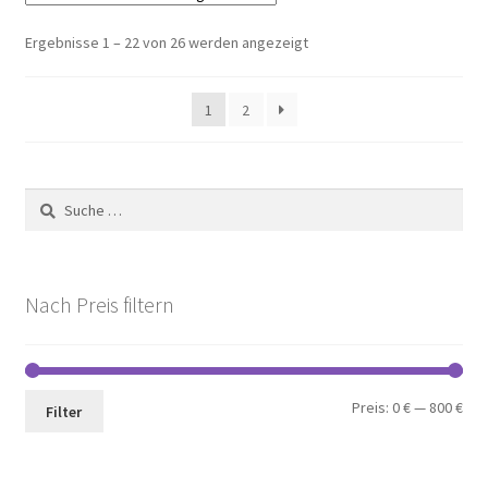
Nach
Ergebnisse 1 – 22 von 26 werden angezeigt
Preis
sortiert:
1
2
aufsteigend
Suche
nach:
Nach Preis filtern
Min.
Max
Preis:
0 €
—
800 €
Filter
Pre
Pre