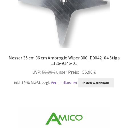
Messer 35 cm 36 cm Ambrogio Wiper 300_D0042_04 Stiga
1126-9146-01
Ursprünglicher
Aktueller
UVP:
59,90
€
unser Preis:
56,90
€
Preis
Preis
inkl. 19 % MwSt.
zzgl.
Versandkosten
In den Warenkorb
war:
ist:
59,90 €
56,90 €.