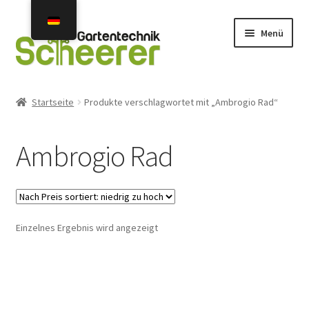
Zur
Zum
Menü
Navigation
Inhalt
springen
springen
Home
Startseite
Produkte verschlagwortet mit „Ambrogio Rad“
Angebote
Ambrogio Rad
Neuheiten 2026
Unterm
Mähroboter
öffnen
Einzelnes Ergebnis wird angezeigt
Gebraucht- u. Vorführgeräte
Unterm
Mähroboter Zubehör Ersatzteile
öffnen
Unterm
Installation Service Reparatur