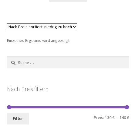
Einzelnes Ergebnis wird angezeigt
Suche
nach:
Nach Preis filtern
Min.
Max
Preis:
130 €
—
140 €
Filter
Pre
Pre