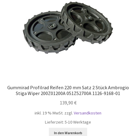
öffnen
Unterm
Mein Konto
öffnen
Gummirad Profilrad Reifen 220 mm Satz 2 Stück Ambrogio
Stiga Wiper 200Z01200A 051Z52700A 1126-9168-01
139,90
€
inkl. 19 % MwSt.
zzgl.
Versandkosten
Lieferzeit:
5-10 Werktage
In den Warenkorb