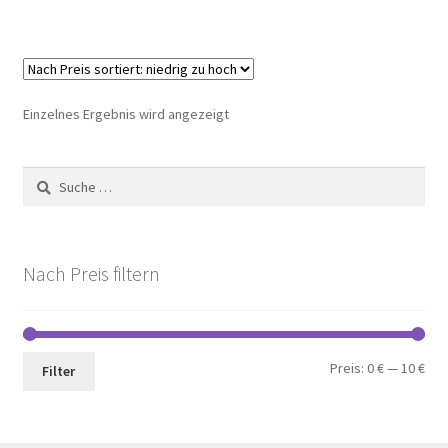
Einzelnes Ergebnis wird angezeigt
Suche
nach:
Nach Preis filtern
Min.
Max
Preis:
0 €
—
10 €
Filter
Pre
Pre