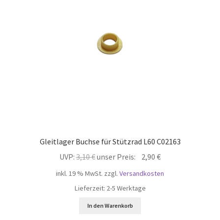
öffnen
Unterm
Mein Konto
öffnen
Gleitlager Buchse für Stützrad L60 C02163
Ursprünglicher
Aktueller
UVP:
3,10
€
unser Preis:
2,90
€
Preis
Preis
inkl. 19 % MwSt.
zzgl.
Versandkosten
war:
ist:
Lieferzeit:
2-5 Werktage
3,10 €
2,90 €.
In den Warenkorb