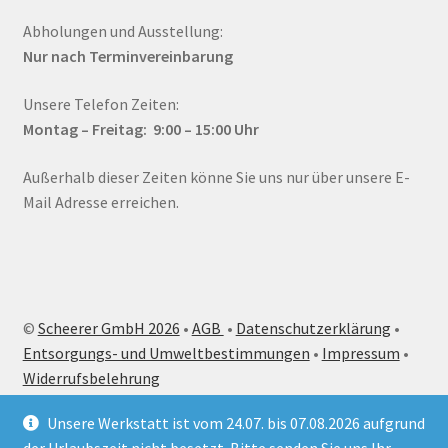
Abholungen und Ausstellung:
Nur nach Terminvereinbarung
Unsere Telefon Zeiten:
Montag – Fr
eitag: 9:00 – 15:00
Uhr
Außerhalb dieser Zeiten könne Sie uns nur über unsere E-
Mail Adresse erreichen.
©
Scheerer GmbH 2026
•
AGB
•
Datenschutzerklärung
•
Entsorgungs- und Umweltbestimmungen
•
Impressum
•
Widerrufsbelehrung
Unsere Werkstatt ist vom 24.07. bis 07.08.2026 aufgrund