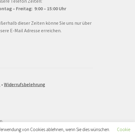
sere Telefon Zeiten:
ntag – Fr
eitag: 9:00 – 15:00
Uhr
ßerhalb dieser Zeiten könne Sie uns nur über
sere E-Mail Adresse erreichen.
m
•
Widerrufsbelehrung
p.
ie Verwendung von Cookies ablehnen, wenn Sie dies wünschen.
Cookie