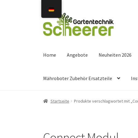
Zur
Zum
Navigation
Inhalt
springen
springen
Home
Angebote
Neuheiten 2026
Mähroboter Zubehör Ersatzteile
Ins
Startseite
Produkte verschlagwortet mit „Co
Connect Modul