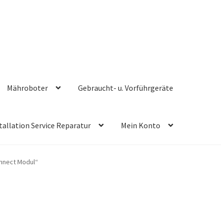
Mähroboter
Gebraucht- u. Vorführgeräte
tallation Service Reparatur
Mein Konto
nnect Modul“