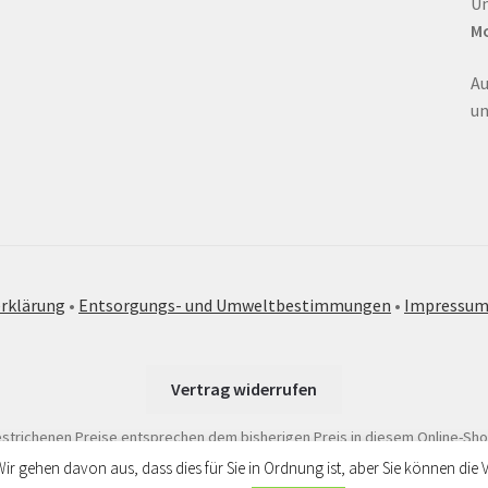
Un
Mo
Au
un
rklärung
•
Entsorgungs- und Umweltbestimmungen
•
Impressu
Vertrag widerrufen
strichenen Preise entsprechen dem bisherigen Preis in diesem Online-Sho
Wir gehen davon aus, dass dies für Sie in Ordnung ist, aber Sie können d