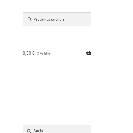
Suche
Suche
nach:
0,00
€
0 Artikel
Suche