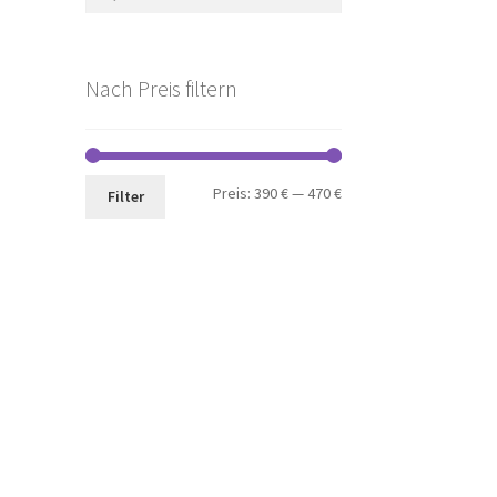
nach:
Nach Preis filtern
Min.
Max.
Preis:
390 €
—
470 €
Filter
Preis
Preis