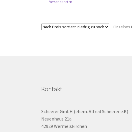
Dieses
Versandkosten
Produkt
weist
mehrere
Einzelnes 
Varianten
auf.
Die
Optionen
können
auf
der
Produktseite
gewählt
werden
Kontakt:
Scheerer GmbH (ehem. Alfred Scheerer e.K)
Neuenhaus 21a
42929 Wermelskirchen