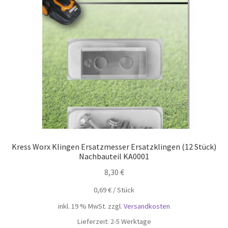
öffnen
Unterm
Mein Konto
öffnen
Kress Worx Klingen Ersatzmesser Ersatzklingen (12 Stück)
Nachbauteil KA0001
8,30
€
0,69
€
/
Stück
inkl. 19 % MwSt.
zzgl.
Versandkosten
Lieferzeit:
2-5 Werktage