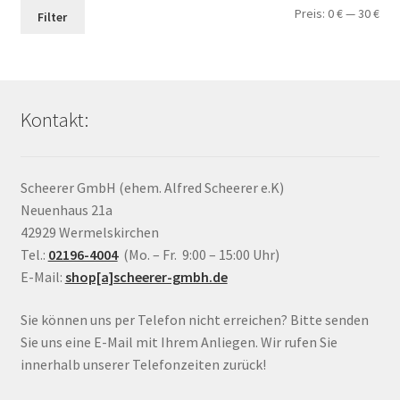
Min.
Max
Preis:
0 €
—
30 €
Filter
Pre
Pre
Kontakt:
Scheerer GmbH (ehem. Alfred Scheerer e.K)
Neuenhaus 21a
42929 Wermelskirchen
Tel.:
02196-4004
(Mo. – Fr. 9:00 – 15:00 Uhr)
E-Mail:
shop[a]scheerer-gmbh.de
Sie können uns per Telefon nicht erreichen? Bitte senden
Sie uns eine E-Mail mit Ihrem Anliegen. Wir rufen Sie
innerhalb unserer Telefonzeiten zurück!