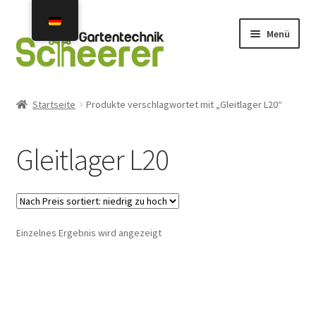
Zur
Zum
Menü
Navigation
Inhalt
springen
springen
Home
Startseite
Produkte verschlagwortet mit „Gleitlager L20“
Angebote
Gleitlager L20
Neuheiten 2026
Unterm
Mähroboter
öffnen
Einzelnes Ergebnis wird angezeigt
Gebraucht- u. Vorführgeräte
Unterm
Mähroboter Zubehör Ersatzteile
öffnen
Unterm
Installation Service Reparatur