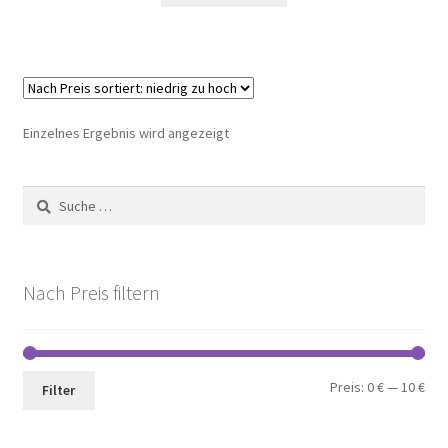
Einzelnes Ergebnis wird angezeigt
Suche
nach:
Nach Preis filtern
Min.
Max
Preis:
0 €
—
10 €
Filter
Pre
Pre