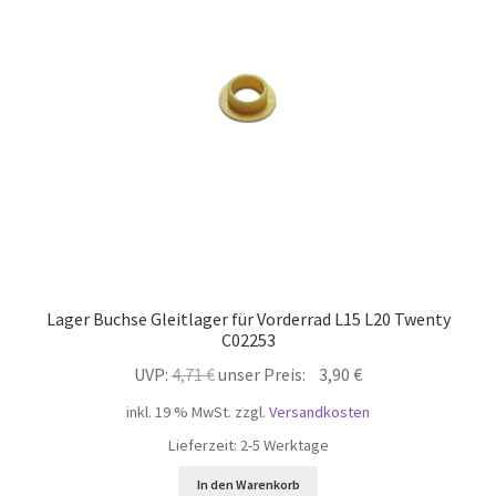
öffnen
Unterm
Mein Konto
öffnen
Lager Buchse Gleitlager für Vorderrad L15 L20 Twenty
C02253
Ursprünglicher
Aktueller
UVP:
4,71
€
unser Preis:
3,90
€
Preis
Preis
inkl. 19 % MwSt.
zzgl.
Versandkosten
war:
ist:
Lieferzeit:
2-5 Werktage
4,71 €
3,90 €.
In den Warenkorb