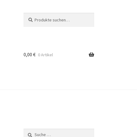
Suche
Suche
nach:
0,00
€
0 Artikel
Suche