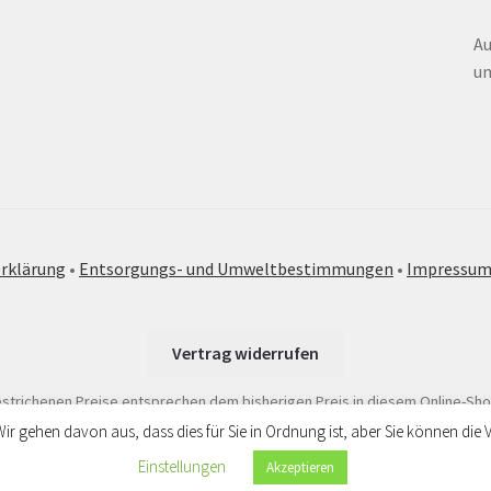
Au
un
rklärung
•
Entsorgungs- und Umweltbestimmungen
•
Impressu
Vertrag widerrufen
strichenen Preise entsprechen dem bisherigen Preis in diesem Online-Sho
Wir gehen davon aus, dass dies für Sie in Ordnung ist, aber Sie können d
r Urlaubszeit nicht besetzt. Bitte senden Sie uns Ihr Anliegen per
Einstellungen
Akzeptieren