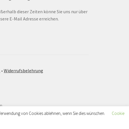
ßerhalb dieser Zeiten könne Sie uns nur über
sere E-Mail Adresse erreichen.
m
•
Widerrufsbelehrung
p.
ie Verwendung von Cookies ablehnen, wenn Sie dies wünschen.
Cookie
 E-Mail – wir bearbeiten Ihre Anfrage schnellstmöglich. Shop &
Ausblenden