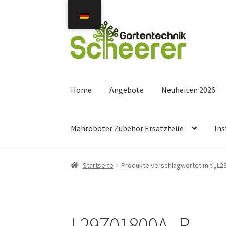
Zur
Zum
Navigation
Inhalt
springen
springen
Home
Angebote
Neuheiten 2026
Mähroboter Zubehör Ersatzteile
Ins
Startseite
Produkte verschlagwortet mit „L
L29Z01800A_R