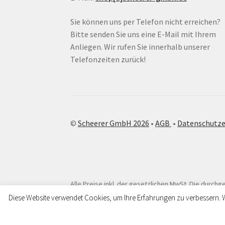
Sie können uns per Telefon nicht erreichen?
Bitte senden Sie uns eine E-Mail mit Ihrem
Anliegen. Wir rufen Sie innerhalb unserer
Telefonzeiten zurück!
©
Scheerer GmbH 2026
•
AGB
•
Datenschutze
Alle Preise inkl. der gesetzlichen MwSt.
Die durchge
Diese Website verwendet Cookies, um Ihre Erfahrungen zu verbessern. 
Unsere Werkstatt ist vom 24.07. bis 07.08.2026 aufgrund de
Versand laufen ganz normal weiter.