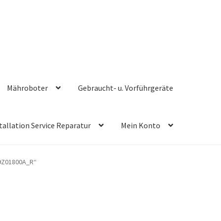
Mähroboter
Gebraucht- u. Vorführgeräte
tallation Service Reparatur
Mein Konto
29Z01800A_R“