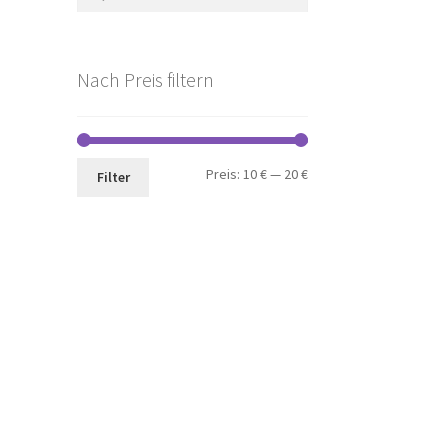
nach:
Nach Preis filtern
Min.
Max.
Preis:
10 €
—
20 €
Filter
Preis
Preis