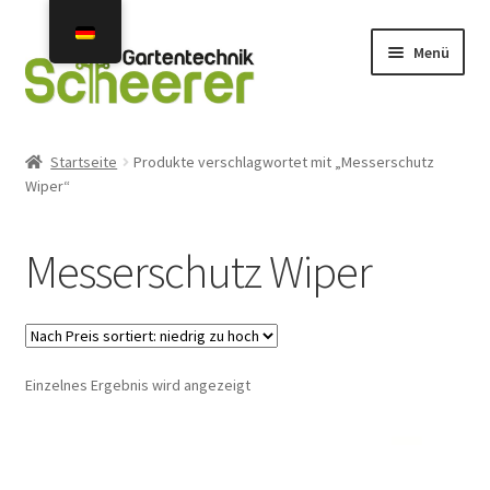
Zur
Zum
Menü
Navigation
Inhalt
springen
springen
Home
Startseite
Produkte verschlagwortet mit „Messerschutz
Wiper“
Angebote
Neuheiten 2026
Messerschutz Wiper
Unterm
Mähroboter
öffnen
Gebraucht- u. Vorführgeräte
Einzelnes Ergebnis wird angezeigt
Unterm
Mähroboter Zubehör Ersatzteile
öffnen
Unterm
Installation Service Reparatur