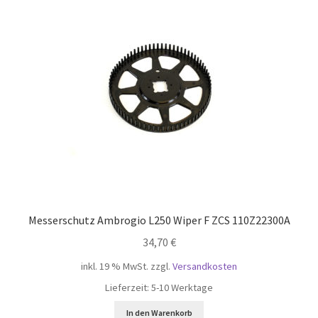
öffnen
Unterm
Mein Konto
öffnen
Messerschutz Ambrogio L250 Wiper F ZCS 110Z22300A
34,70
€
inkl. 19 % MwSt.
zzgl.
Versandkosten
Lieferzeit:
5-10 Werktage
In den Warenkorb