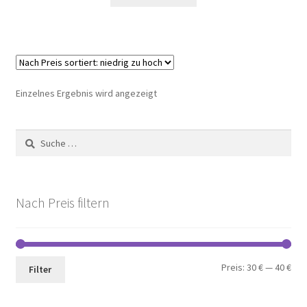
Einzelnes Ergebnis wird angezeigt
Suche
nach:
Nach Preis filtern
Min.
Max
Preis:
30 €
—
40 €
Filter
Pre
Pre