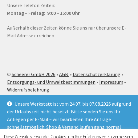
Unsere Telefon Zeiten:
Montag – Fr
eitag: 9:00 – 15:00
Uhr
Außerhalb dieser Zeiten könne Sie uns nur über unsere E-
Mail Adresse erreichen.
©
Scheerer GmbH 2026
•
AGB
•
Datenschutzerklärung
•
Entsorgungs- und Umweltbestimmungen
•
Impressum
•
Widerrufsbelehrung
Unsere Werkstatt ist vom 24.07. bis 07.08.2026 aufgrund
der Urlaubszeit nicht besetzt. Bitte senden Sie uns Ihr
Vertrag widerrufen
Anliegen per E-Mail – wir bearbeiten Ihre Anfrage
schnellstmöglich. Shop & Versand laufen ganz normal
Alle Preise inkl. der gesetzlichen MwSt.
weiter.
Die durchgestrichenen Preise entsprechen dem bisherigen Preis
Diese Website verwendet Cookies, um Ihre Erfahrungen zu verbessern.