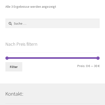
Nach
Alle 3 Ergebnisse werden angezeigt
Preis
sortiert:
Suche
aufsteigend
nach:
Nach Preis filtern
Min.
Max
Preis:
0 €
—
30 €
Filter
Pre
Pre
Kontakt: