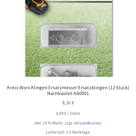
öffnen
Unterm
Mein Konto
öffnen
Kress Worx Klingen Ersatzmesser Ersatzklingen (12 Stück)
Nachbauteil KA0001
8,30
€
0,69
€
/
Stück
inkl. 19 % MwSt.
zzgl.
Versandkosten
Lieferzeit:
2-5 Werktage