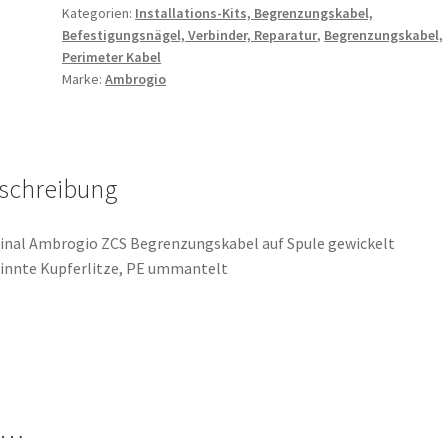
Kategorien:
Installations-Kits, Begrenzungskabel,
Ambrogio
Befestigungsnägel, Verbinder, Reparatur
,
Begrenzungskabel,
Wiper
Perimeter Kabel
ZCS
Marke:
Ambrogio
CS_E0002_5
Menge
schreibung
inal Ambrogio ZCS Begrenzungskabel auf Spule gewickelt
innte Kupferlitze, PE ummantelt
n …