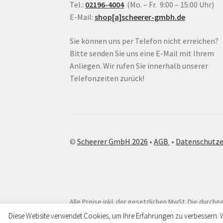
Tel.:
02196-4004
(Mo. – Fr. 9:00 – 15:00 Uhr)
E-Mail:
shop[a]scheerer-gmbh.de
Sie können uns per Telefon nicht erreichen?
Bitte senden Sie uns eine E-Mail mit Ihrem
Anliegen. Wir rufen Sie innerhalb unserer
Telefonzeiten zurück!
©
Scheerer GmbH 2026
•
AGB
•
Datenschutze
Alle Preise inkl. der gesetzlichen MwSt.
Die durchge
Diese Website verwendet Cookies, um Ihre Erfahrungen zu verbessern. 
Unsere Werkstatt ist vom 24.07. bis 07.08.2026 aufgrund de