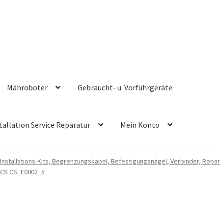
Mähroboter
Gebraucht- u. Vorführgeräte
tallation Service Reparatur
Mein Konto
Installations-Kits, Begrenzungskabel, Befestigungsnägel, Verbinder, Repar
ZCS CS_E0002_5