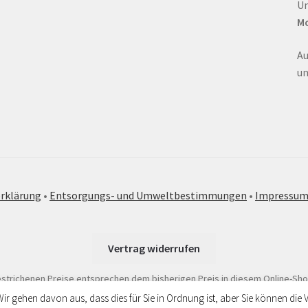
Un
Mo
Au
un
rklärung
•
Entsorgungs- und Umweltbestimmungen
•
Impressu
Vertrag widerrufen
strichenen Preise entsprechen dem bisherigen Preis in diesem Online-Sho
Wir gehen davon aus, dass dies für Sie in Ordnung ist, aber Sie können d
r Urlaubszeit nicht besetzt. Bitte senden Sie uns Ihr Anliegen per