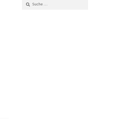
Suche
nach:
ler
 €.