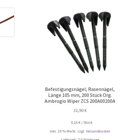
Befestigungsnägel, Rasennägel,
Länge 105 mm, 200 Stück Org.
Ambrogio Wiper ZCS 200A00200A
32,90
€
0,16
€
/
Stück
inkl. 19 % MwSt.
zzgl.
Versandkosten
Lieferzeit:
2-5 Werktage