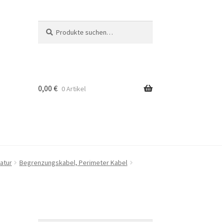
Suche
Suche
nach:
0,00
€
0 Artikel
atur
Begrenzungskabel, Perimeter Kabel