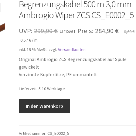
Begrenzungskabel 500 m 3,0 mm
Ambrogio Wiper ZCS CS_E0002_5
Ursprünglicher
Aktuel
UVP:
299,90
€
unser Preis:
284,90
€
0,60
€
Preis
Preis
0,57
€
/
m
inkl. 19 % MwSt.
zzgl.
Versandkosten
war:
ist:
Original Ambrogio ZCS Begrenzungskabel auf Spule
299,90 €
284,90
gewickelt
Verzinnte Kupferlitze, PE ummantelt
Lieferzeit:
5-10 Werktage
Begrenzungskabel
In den Warenkorb
500
m
3,0
mm
Artikelnummer:
CS_E0002_5