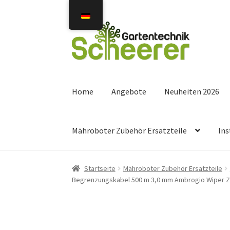
Zur
Zum
Navigation
Inhalt
springen
springen
Home
Angebote
Neuheiten 2026
Mähroboter Zubehör Ersatzteile
Ins
Startseite
Mähroboter Zubehör Ersatzteile
Begrenzungskabel 500 m 3,0 mm Ambrogio Wiper 