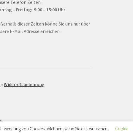
sere Telefon Zeiten:
ntag – Fr
eitag: 9:00 – 15:00
Uhr
ßerhalb dieser Zeiten könne Sie uns nur über
sere E-Mail Adresse erreichen.
m
•
Widerrufsbelehrung
p.
ie Verwendung von Cookies ablehnen, wenn Sie dies wünschen.
Cookie
 E-Mail – wir bearbeiten Ihre Anfrage schnellstmöglich. Shop &