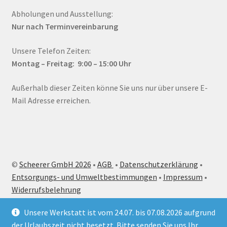
Abholungen und Ausstellung:
Nur nach Terminvereinbarung
Unsere Telefon Zeiten:
Montag – Fr
eitag: 9:00 – 15:00
Uhr
Außerhalb dieser Zeiten könne Sie uns nur über unsere E-
Mail Adresse erreichen.
©
Scheerer GmbH 2026
•
AGB
•
Datenschutzerklärung
•
Entsorgungs- und Umweltbestimmungen
•
Impressum
•
Widerrufsbelehrung
Unsere Werkstatt ist vom 24.07. bis 07.08.2026 aufgrund
der Urlaubszeit nicht besetzt. Bitte senden Sie uns Ihr