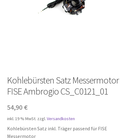
öffnen
Unterm
Mein Konto
öffnen
Kohlebürsten Satz Messermotor
FISE Ambrogio CS_C0121_01
54,90
€
inkl. 19 % MwSt.
zzgl.
Versandkosten
Kohlebürsten Satz inkl. Träger passend für FISE
Messermotor