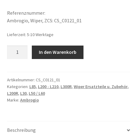
Referenznummer:
Ambrogio, Wiper, ZCS: CS_C0121_01
Lieferzeit:
5-10 Werktage
Kohlebürsten
In den Warenkorb
Satz
Messermotor
FISE
Ambrogio
Artikelnummer:
CS_C0121_01
Kategorien:
L85
,
L200 - L210
,
L300R
,
Wiper Ersatzteile u. Zubehör
,
CS_C0121_01
L200R
,
L30
,
L50 / L60
Menge
Marke:
Ambrogio
Beschreibung