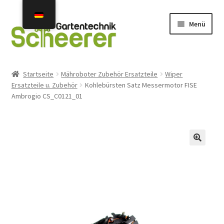
Zur
Zum
Menü
Navigation
Inhalt
springen
springen
Home
Startseite
Mähroboter Zubehör Ersatzteile
Wiper
Ersatzteile u. Zubehör
Kohlebürsten Satz Messermotor FISE
Angebote
Ambrogio CS_C0121_01
Neuheiten 2026
Unterm
Mähroboter
öffnen
Gebraucht- u. Vorführgeräte
Unterm
Mähroboter Zubehör Ersatzteile
öffnen
Unterm
Installation Service Reparatur