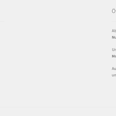
Ö
Ab
Nu
Un
Mo
Au
un