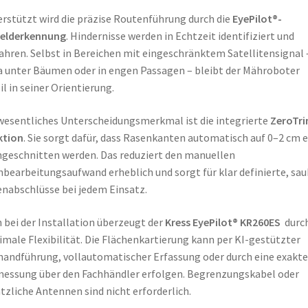
rstützt wird die präzise Routenführung durch die
EyePilot®-
elderkennung
. Hindernisse werden in Echtzeit identifiziert und
hren. Selbst in Bereichen mit eingeschränktem Satellitensignal 
 unter Bäumen oder in engen Passagen – bleibt der Mähroboter
il in seiner Orientierung.
wesentliches Unterscheidungsmerkmal ist die integrierte
ZeroTri
ktion
. Sie sorgt dafür, dass Rasenkanten automatisch auf 0–2 cm 
geschnitten werden. Das reduziert den manuellen
bearbeitungsaufwand erheblich und sorgt für klar definierte, sa
nabschlüsse bei jedem Einsatz.
 bei der Installation überzeugt der
Kress EyePilot® KR260ES
durc
male Flexibilität. Die Flächenkartierung kann per KI-gestützter
handführung, vollautomatischer Erfassung oder durch eine exakte
essung über den Fachhändler erfolgen. Begrenzungskabel oder
tzliche Antennen sind nicht erforderlich.