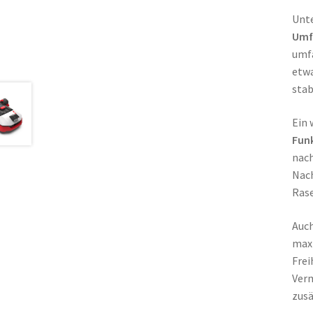
Unte
Umf
umfa
etwa
stab
Ein 
Fun
nach
Nach
Rase
Auch
maxi
Frei
Verm
zusä