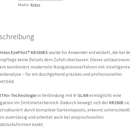
Marke:
Kress
V-
SLAM
mit
4G
schreibung
Modul
Menge
Kress EyePilot® KR260ES
wurde für Anwender entwickelt, die bei d
npflege keine Details dem Zufall überlassen. Dieses vollautonom
em kombiniert modernste Navigationsverfahren mit intelligente
ldanalyse – für ein durchgehend präzises und professionelles
ittbild.
RTKn-Technologie
in Verbindung mit
V-SLAM
ermöglicht eine
gation im Zentimeterbereich. Dadurch bewegt sich der
KR260E
sic
strukturiert durch komplexe Gartenlayouts, erkennt unterschiedl
n zuverlässig und arbeitet auch bei anspruchsvollen
dstücksformen exakt.