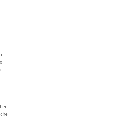
er
e
r
her
iche