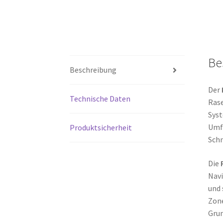
Be
Beschreibung
Der
Technische Daten
Rase
Syst
Umfe
Produktsicherheit
Schn
Die
Navi
und 
Zone
Grun