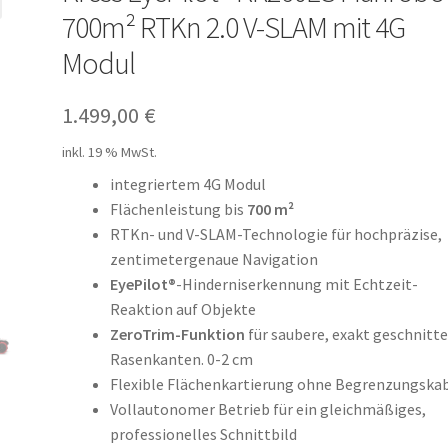
700m² RTKn 2.0 V-SLAM mit 4G
Modul
1.499,00
€
inkl. 19 % MwSt.
integriertem 4G Modul
Flächenleistung bis
700 m²
RTKn- und V-SLAM-Technologie für hochpräzise,
zentimetergenaue Navigation
EyePilot®
-Hinderniserkennung mit Echtzeit-
Reaktion auf Objekte
ZeroTrim-Funktion
für saubere, exakt geschnitt
Rasenkanten. 0-2 cm
Flexible Flächenkartierung ohne Begrenzungska
Vollautonomer Betrieb für ein gleichmäßiges,
professionelles Schnittbild