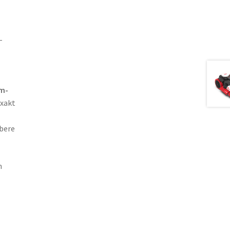
–
m-
exakt
ubere
h