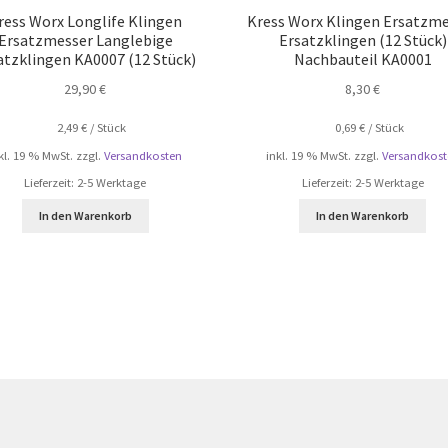
ress Worx Longlife Klingen
Kress Worx Klingen Ersatzm
Ersatzmesser Langlebige
Ersatzklingen (12 Stück)
atzklingen KA0007 (12 Stück)
Nachbauteil KA0001
29,90
€
8,30
€
2,49
€
/
Stück
0,69
€
/
Stück
kl. 19 % MwSt.
zzgl.
Versandkosten
inkl. 19 % MwSt.
zzgl.
Versandkost
Lieferzeit:
2-5 Werktage
Lieferzeit:
2-5 Werktage
In den Warenkorb
In den Warenkorb