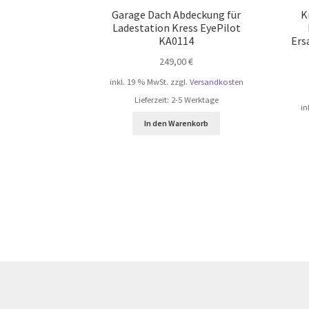
Garage Dach Abdeckung für
K
Ladestation Kress EyePilot
KA0114
Ers
249,00
€
inkl. 19 % MwSt.
zzgl.
Versandkosten
Lieferzeit:
2-5 Werktage
in
In den Warenkorb