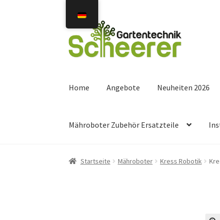
Zur
Zum
Navigation
Inhalt
springen
springen
Home
Angebote
Neuheiten 2026
Mähroboter Zubehör Ersatzteile
Ins
Startseite
Mähroboter
Kress Robotik
Kre