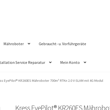
Mähroboter
Gebraucht- u. Vorführgeräte
tallation Service Reparatur
Mein Konto
ss EyePilot® KR260ES Mähroboter 700m² RTKn 2.0 V-SLAM mit 4G Modul
Kress EyePilot® KR260ES Mährobo