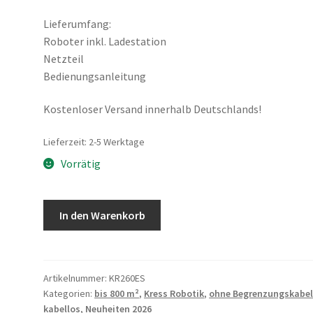
Lieferumfang:
Roboter inkl. Ladestation
Netzteil
Bedienungsanleitung
Kostenloser Versand innerhalb Deutschlands!
Lieferzeit:
2-5 Werktage
Vorrätig
Kress
In den Warenkorb
EyePilot®
KR260ES
Mähroboter
700m²
Artikelnummer:
KR260ES
Kategorien:
bis 800 m²
,
Kress Robotik
,
ohne Begrenzungskabe
RTKn
kabellos
,
Neuheiten 2026
2.0