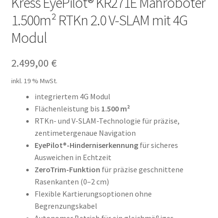
Kress EyePilot® KR271E Mähroboter
1.500m² RTKn 2.0 V-SLAM mit 4G
Modul
2.499,00
€
inkl. 19 % MwSt.
integriertem 4G Modul
Flächenleistung bis
1.500 m²
RTKn- und V-SLAM-Technologie für präzise,
zentimetergenaue Navigation
EyePilot®-Hinderniserkennung
für sicheres
Ausweichen in Echtzeit
ZeroTrim-Funktion
für präzise geschnittene
Rasenkanten (0–2 cm)
Flexible Kartierungsoptionen ohne
Begrenzungskabel
Autonomer Betrieb für ein gleichmäßiges,