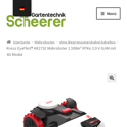
Zur
Zum
Menü
Navigation
Inhalt
springen
springen
Home
Startseite
Mähroboter
ohne Begrenzungskabel kabellos
Kress EyePilot® KR271E Mähroboter 1.500m² RTKn 2.0 V-SLAM mit
Angebote
4G Modul
Neuheiten 2026
Unterm
Mähroboter
öffnen
Gebraucht- u. Vorführgeräte
Unterm
Mähroboter Zubehör Ersatzteile
öffnen
Unterm
Installation Service Reparatur