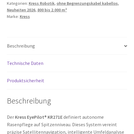
Kategorien:
Kress Robotik
,
ohne Begrenzungskabel kabellos
,
RTKn
Neuheiten 2026
,
800 bis 2.000 m²
2.0
Marke:
Kress
V-
SLAM
mit
4G
Beschreibung
Modul
Menge
Technische Daten
Produktsicherheit
Beschreibung
Der
Kress EyePilot® KR271E
definiert autonome
Rasenpflege auf Spitzenniveau. Dieses System vereint
präzise Satellitennavigation, intelligente Umfeldanalyse