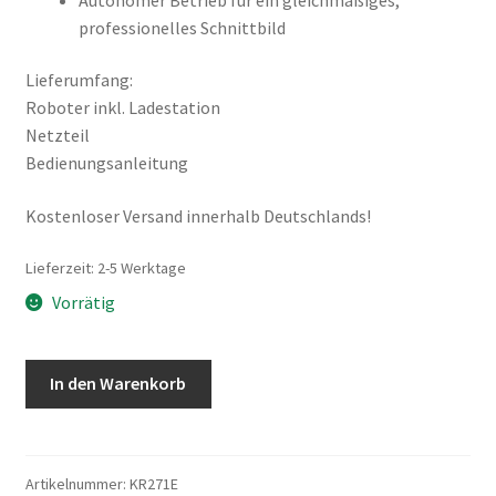
professionelles Schnittbild
Lieferumfang:
Roboter inkl. Ladestation
Netzteil
Bedienungsanleitung
Kostenloser Versand innerhalb Deutschlands!
Lieferzeit:
2-5 Werktage
Vorrätig
Kress
In den Warenkorb
EyePilot®
KR271E
Mähroboter
1.500m²
Artikelnummer:
KR271E