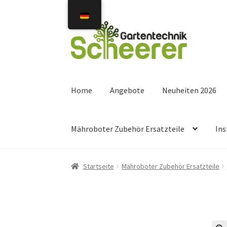
Zur
Zum
Navigation
Inhalt
springen
springen
Home
Angebote
Neuheiten 2026
Mähroboter Zubehör Ersatzteile
Ins
Startseite
Mähroboter Zubehör Ersatzteile