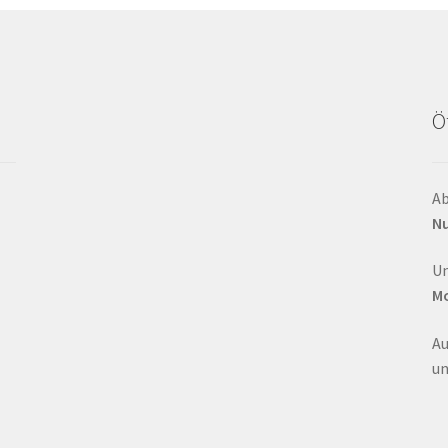
Ö
Ab
Nu
Un
Mo
Au
un