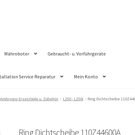
Mähroboter
Gebraucht- u. Vorführgeräte
tallation Service Reparatur
Mein Konto
Ambrogio Ersatzteile u. Zubehör
L250 - L250i
Ring Dichtscheibe 110Z44
Ring Dichtscheibe 110Z44600A