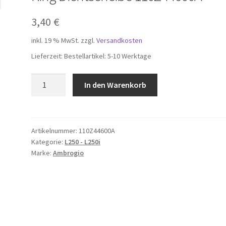
3,40
€
inkl. 19 % MwSt.
zzgl.
Versandkosten
Lieferzeit:
Bestellartikel: 5-10 Werktage
Ring
In den Warenkorb
Dichtscheibe
110Z44600A
Menge
Artikelnummer:
110Z44600A
Kategorie:
L250 - L250i
Marke:
Ambrogio