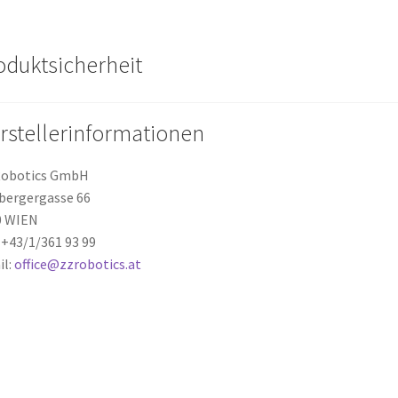
oduktsicherheit
rstellerinformationen
Robotics GmbH
bergergasse 66
0 WIEN
: +43/1/361 93 99
il:
office@zzrobotics.at