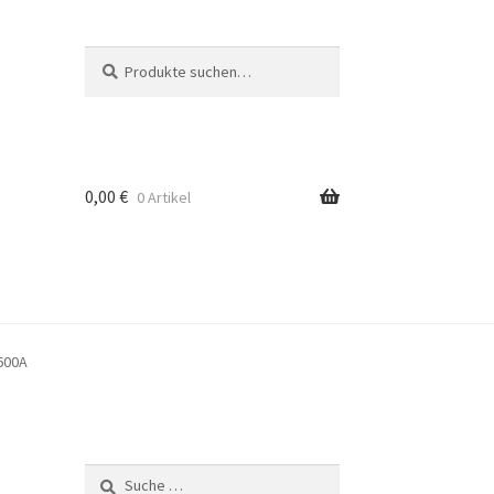
Suche
Suche
nach:
0,00
€
0 Artikel
600A
Suche