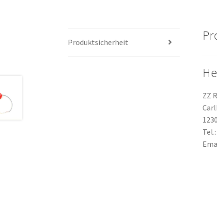
Pr
Produktsicherheit
He
ZZ 
Carl
123
Tel.
Ema