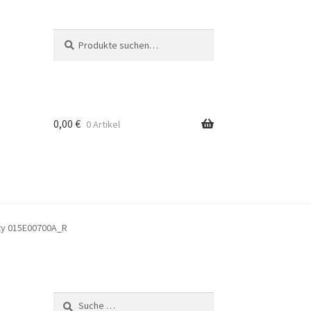
Suche
Suche
nach:
0,00
€
0 Artikel
ty 015E00700A_R
Suche