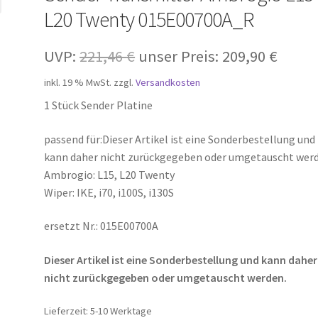
L20 Twenty 015E00700A_R
Ursprünglicher
Aktuel
UVP:
221,46
€
unser Preis:
209,90
€
Preis
Preis
inkl. 19 % MwSt.
zzgl.
Versandkosten
war:
ist:
1 Stück Sender Platine
221,46 €
209,90
passend für:Dieser Artikel ist eine Sonderbestellung und
kann daher nicht zurückgegeben oder umgetauscht werd
Ambrogio: L15, L20 Twenty
Wiper: IKE, i70, i100S, i130S
ersetzt Nr.: 015E00700A
Dieser Artikel ist eine Sonderbestellung und kann daher
nicht zurückgegeben oder umgetauscht werden.
Lieferzeit:
5-10 Werktage