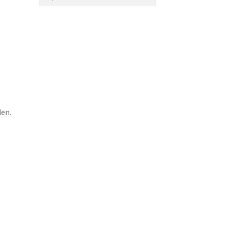
nach:
ler
 €.
en.