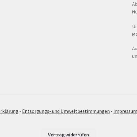
Ab
Nu
Un
Mo
Au
un
rklärung
•
Entsorgungs- und Umweltbestimmungen
•
Impressu
Vertrag widerrufen