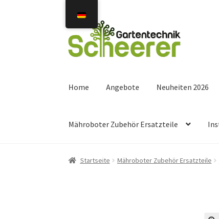
Zur
Zum
Navigation
Inhalt
springen
springen
Home
Angebote
Neuheiten 2026
Mähroboter Zubehör Ersatzteile
Ins
Startseite
Mähroboter Zubehör Ersatzteile