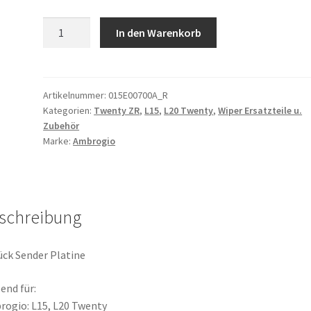
Sender
In den Warenkorb
Transmitter
Ambrogio
L15
L20
Artikelnummer:
015E00700A_R
Kategorien:
Twenty ZR
,
L15
,
L20 Twenty
,
Wiper Ersatzteile u.
Twenty
Zubehör
015E00700A_R
Marke:
Ambrogio
Menge
schreibung
ück Sender Platine
end für:
ogio: L15, L20 Twenty