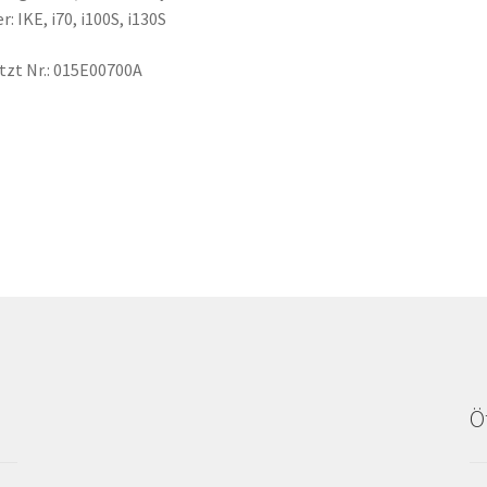
r: IKE, i70, i100S, i130S
tzt Nr.: 015E00700A
Ö