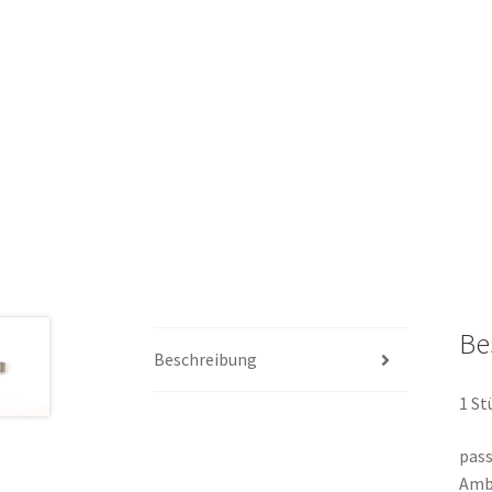
Be
Beschreibung
1 St
pass
Ambr