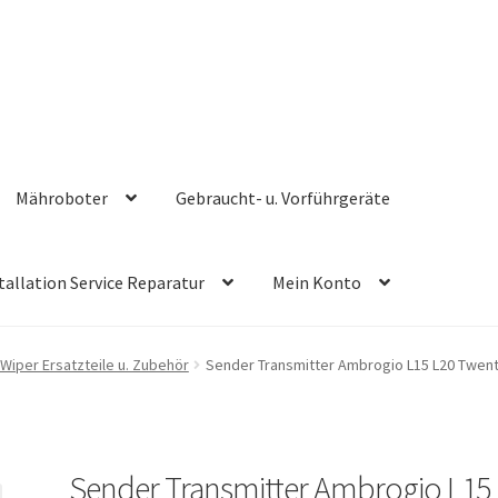
Mähroboter
Gebraucht- u. Vorführgeräte
tallation Service Reparatur
Mein Konto
Wiper Ersatzteile u. Zubehör
Sender Transmitter Ambrogio L15 L20 Twen
Sender Transmitter Ambrogio L15