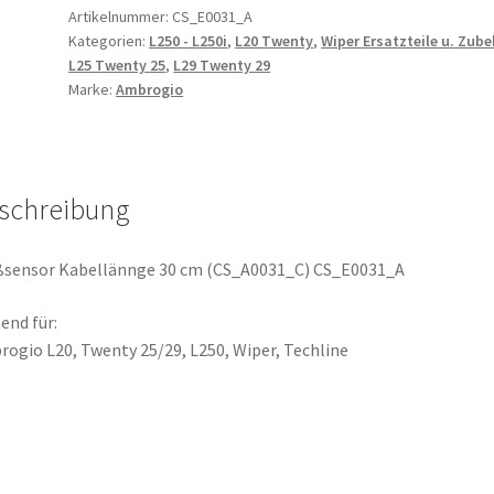
CS_A0031_C
Artikelnummer:
CS_E0031_A
Kategorien:
L250 - L250i
,
L20 Twenty
,
Wiper Ersatzteile u. Zub
/
L25 Twenty 25
,
L29 Twenty 29
CS_E0031_A
Marke:
Ambrogio
Menge
schreibung
ßsensor Kabellännge 30 cm (CS_A0031_C) CS_E0031_A
end für:
ogio L20, Twenty 25/29, L250, Wiper, Techline