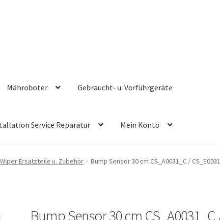
Mähroboter
Gebraucht- u. Vorführgeräte
tallation Service Reparatur
Mein Konto
Wiper Ersatzteile u. Zubehör
Bump Sensor 30 cm CS_A0031_C / CS_E003
Bump Sensor 30 cm CS_A0031_C 