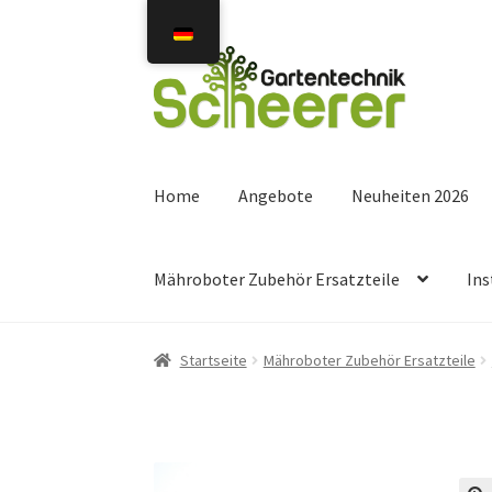
Zur
Zum
Navigation
Inhalt
springen
springen
Home
Angebote
Neuheiten 2026
Mähroboter Zubehör Ersatzteile
Ins
Startseite
Mähroboter Zubehör Ersatzteile