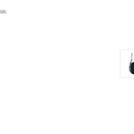
ehör
,