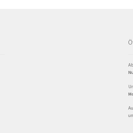
Ö
Ab
Nu
Un
Mo
Au
un