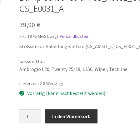
CS_E0031_A
39,90
€
inkl. 19 % MwSt.
zzgl.
Versandkosten
Stoßsensor Kabellänge: 30 cm (CS_A0031_C) CS_E0031_
passend für:
Ambrogio L20, Twenty 25/29, L250, Wiper, Techline
Lieferzeit:
2-5 Werktage
Vorrätig (kann nachbestellt werden)
Bump
In den Warenkorb
Sensor
30
cm